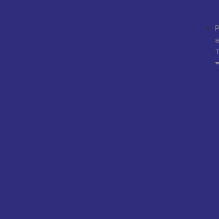
P
a
T