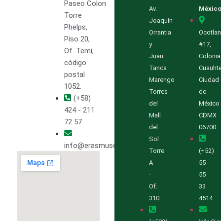
Paseo Colon
Av.
Méxic
Torre
Joaquín
Phelps,
Orrantia
Ocotlan
Piso 20,
y
#17,
Of. Temi,
Juan
Colonia
código
Tanca
Cuauht
postal
Marengo
Ciudad
1052.
Torres
de
(+58)
del
México
424 - 211
Mall
CDMX
72 57
del
06700
Sol
info@erasmuselectric.com.ve
Torre
(+52)
A
55
-
55
Of.
33
310
4514