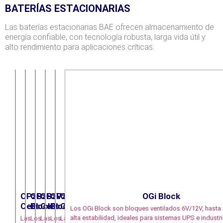
BATERÍAS ESTACIONARIAS
Las baterías estacionarias BAE ofrecen almacenamiento de
energía confiable, con tecnología robusta, larga vida útil y
alto rendimiento para aplicaciones críticas.
OPzS
OPzS
OPzV
OPzV
OGi
OGi Block
Cells
Block
Cells
Block
Cells
Los OGi Block son bloques ventilados 6V/12V, hasta 
alta estabilidad, ideales para sistemas UPS e industri
Las
Los
Las
Los
Las