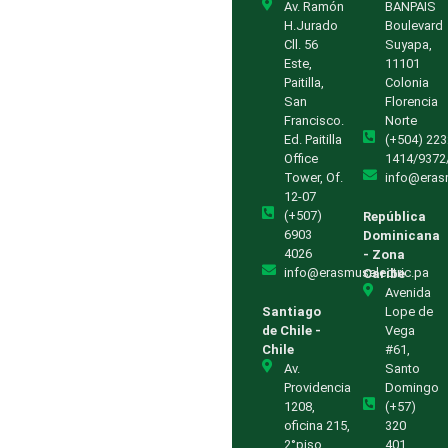
Av. Ramón
BANPAIS
H.Jurado
Boulevard
Cll. 56
Suyapa,
Este,
11101
Paitilla,
Colonia
San
Florencia
Francisco.
Norte
Ed. Paitilla
(+504) 223
Office
1414/9372
Tower, Of.
info@eras
12-07
(+507)
República
6903
Dominicana
4026
- Zona
info@erasmuselectric.pa
Caribe
Avenida
Santiago
Lope de
de Chile -
Vega
Chile
#61,
Av.
Santo
Providencia
Domingo
1208,
(+57)
oficina 215,
320
2°piso,
401