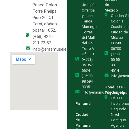
Paseo Colon
Joaquín
de
Orrantia
México
Torre Phelps,
y Juan
Ocotlan #1
Piso 20, Of.
Tanca
Colonia
Temi, código
Marengo
Cuauhtem
postal 1052.
Torres
Ciudad de
(+58) 424 -
del Mall
México
211 72 57
del Sol
CDMX
Torre A -
06700
info@erasmuselectric.com.ve
Of. 310
(+52)
(+593)
55 55
95 957
33
5634
4514
(+593)
info@eras
98 594
9395
Honduras -
info@erasmuselectric.ec
Tegucigalpa
Ed. CH
Panamá
Inversione
-
Segundo
Ciudad
Nivel
de
Contiguo
Panamá
Agencia