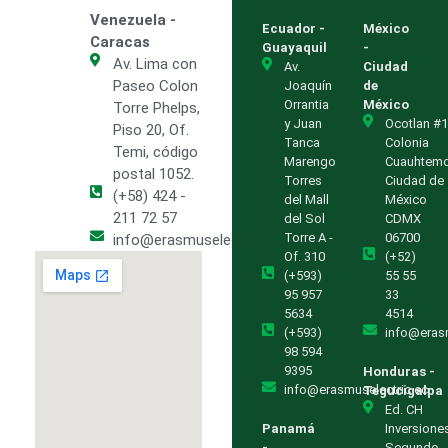
Venezuela -
Ecuador -
México
Caracas
Guayaquil
-
Av. Lima con
Av.
Ciudad
Paseo Colon
Joaquín
de
Orrantia
México
Torre Phelps,
y Juan
Ocotlan #1
Piso 20, Of.
Tanca
Colonia
Temi, código
Marengo
Cuauhtem
postal 1052.
Torres
Ciudad de
(+58) 424 -
del Mall
México
211 72 57
del Sol
CDMX
Torre A -
06700
info@erasmuselectric.com.ve
Of. 310
(+52)
(+593)
55 55
95 957
33
5634
4514
(+593)
info@eras
98 594
9395
Honduras -
info@erasmuselectric.ec
Tegucigalpa
Ed. CH
Panamá
Inversione
-
Segundo