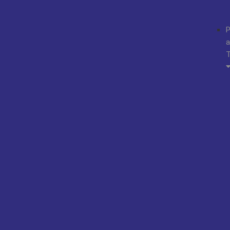
P
a
T