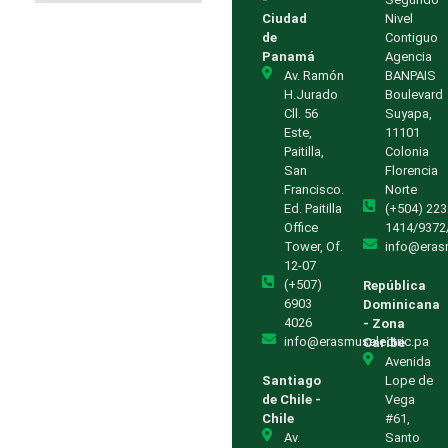
Ciudad
Nivel
de
Contiguo
Panamá
Agencia
Av. Ramón
BANPAIS
H.Jurado
Boulevard
Cll. 56
Suyapa,
Este,
11101
Paitilla,
Colonia
San
Florencia
Francisco.
Norte
Ed. Paitilla
(+504) 223
Office
1414/9372
Tower, Of.
info@eras
12-07
(+507)
República
6903
Dominicana
4026
- Zona
info@erasmuselectric.pa
Caribe
Avenida
Santiago
Lope de
de Chile -
Vega
Chile
#61,
Av.
Santo