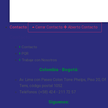
VER MÁS
Contacto
Cerrar Contacto
Abierto Contacto
Contacto
Contacto
PQR
Trabaje con Nosotros
Colombia - Bogotá:
Av. Lima con Paseo Colon Torre Phelps, Piso 20, Of.
Temi, código postal 1052.
Teléfonos: (+58) 424 - 211 72 57
Siguenos: