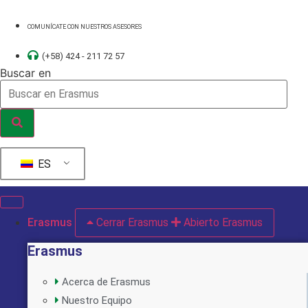
Ir
al
COMUNÍCATE CON NUESTROS ASESORES
contenido
(+58) 424 - 211 72 57
Buscar en
ES
Erasmus
Cerrar Erasmus
Abierto Erasmus
Erasmus
Acerca de Erasmus
Nuestro Equipo