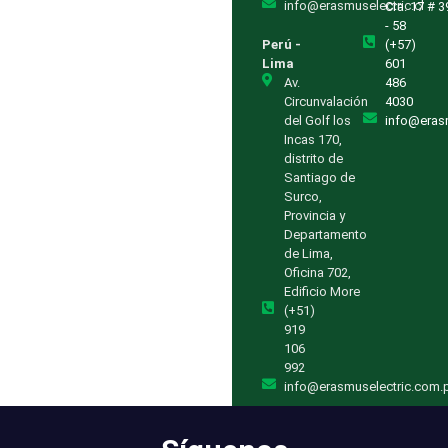
info@erasmuselectric.cl
Cra. 17 # 3
- 58
Perú -
(+57)
Lima
601
Av.
486
Circunvalación
4030
del Golf los
info@eras
Incas 170,
distrito de
Santiago de
Surco,
Provincia y
Departamento
de Lima,
Oficina 702,
Edificio More
(+51)
919
106
992
info@erasmuselectric.com.