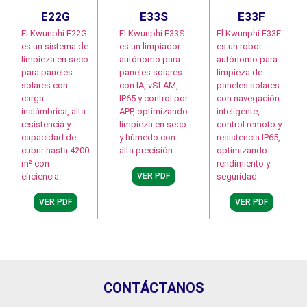
E22G
E33S
E33F
El Kwunphi E22G
El Kwunphi E33S
El Kwunphi E33F
es un sistema de
es un limpiador
es un robot
limpieza en seco
autónomo para
autónomo para
para paneles
paneles solares
limpieza de
solares con
con IA, vSLAM,
paneles solares
carga
IP65 y control por
con navegación
inalámbrica, alta
APP, optimizando
inteligente,
resistencia y
limpieza en seco
control remoto y
capacidad de
y húmedo con
resistencia IP65,
cubrir hasta 4200
alta precisión.
optimizando
m² con
rendimiento y
eficiencia.
seguridad.
VER PDF
VER PDF
VER PDF
CONTÁCTANOS