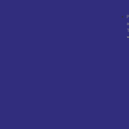
P
a
T