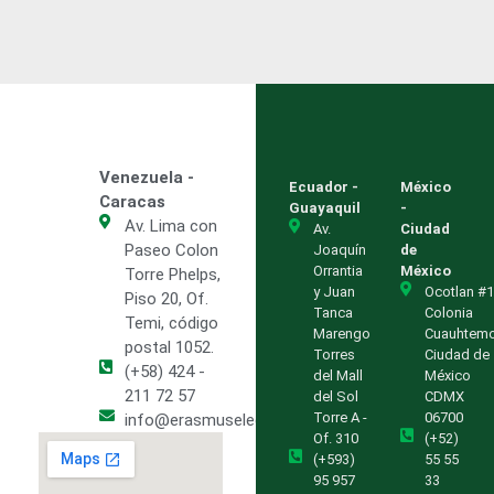
Venezuela -
Ecuador -
México
Caracas
Guayaquil
-
Av. Lima con
Av.
Ciudad
Paseo Colon
Joaquín
de
Orrantia
México
Torre Phelps,
y Juan
Ocotlan #1
Piso 20, Of.
Tanca
Colonia
Temi, código
Marengo
Cuauhtem
postal 1052.
Torres
Ciudad de
(+58) 424 -
del Mall
México
211 72 57
del Sol
CDMX
Torre A -
06700
info@erasmuselectric.com.ve
Of. 310
(+52)
(+593)
55 55
95 957
33