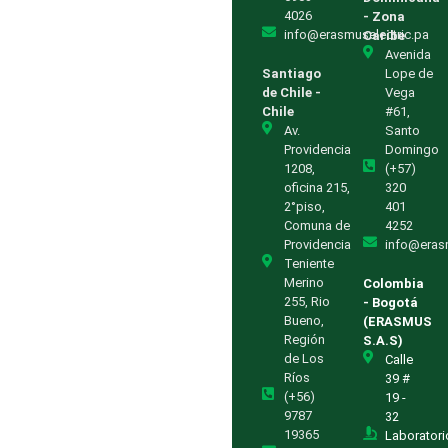
4026
- Zona
info@erasmuselectric.pa
Caribe
Avenida
Santiago
Lope de
de Chile -
Vega
Chile
#61,
Av.
Santo
Providencia
Domingo
1208,
(+57)
oficina 215,
320
2°piso,
401
Comuna de
4252
Providencia
info@eras
Teniente
Merino
Colombia
255, Rio
- Bogotá
Bueno,
(ERASMUS
Región
S.A.S)
de Los
Calle
Ríos
39 #
(+56)
19 -
9787
32
19365
Laboratori