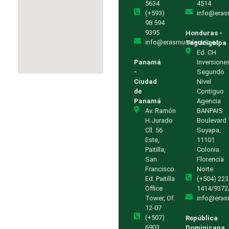
5634
4514
(+593)
info@eras
98 594
9395
Honduras -
info@erasmuselectric.ec
Tegucigalpa
Ed. CH
Panamá
Inversione
-
Segundo
Ciudad
Nivel
de
Contiguo
Panamá
Agencia
Av. Ramón
BANPAIS
H.Jurado
Boulevard
Cll. 56
Suyapa,
Este,
11101
Paitilla,
Colonia
San
Florencia
Francisco.
Norte
Ed. Paitilla
(+504) 223
Office
1414/9372
Tower, Of.
info@eras
12-07
(+507)
República
6903
Dominicana