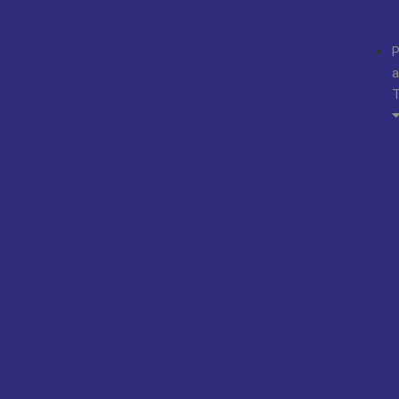
P
a
T