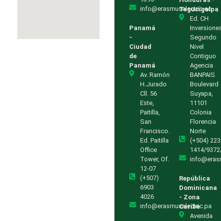
info@erasmuselectric.ec
Tegucigalpa
Ed. CH
Panamá
Inversione
-
Segundo
Ciudad
Nivel
de
Contiguo
Panamá
Agencia
Av. Ramón
BANPAIS
H.Jurado
Boulevard
Cll. 56
Suyapa,
Este,
11101
Paitilla,
Colonia
San
Florencia
Francisco.
Norte
Ed. Paitilla
(+504) 223
Office
1414/9372
Tower, Of.
info@eras
12-07
(+507)
República
6903
Dominicana
4026
- Zona
info@erasmuselectric.pa
Caribe
Avenida