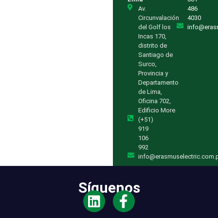
Av.
486
Circunvalación
4030
del Golf los
info@eras
Incas 170,
distrito de
Santiago de
Surco,
Provincia y
Departamento
de Lima,
Oficina 702,
Edificio More
(+51)
919
106
992
info@erasmuselectric.com.
Síguenos