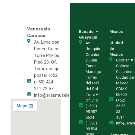
Venezuela -
Ecuador -
México
Caracas
Guayaquil
-
Av. Lima con
Av.
Ciudad
Paseo Colon
Joaquín
de
Orrantia
México
Torre Phelps,
y Juan
Ocotlan #1
Piso 20, Of.
Tanca
Colonia
Temi, código
Marengo
Cuauhtem
postal 1052.
Torres
Ciudad de
(+58) 424 -
del Mall
México
211 72 57
del Sol
CDMX
Torre A -
06700
info@erasmuselectric.com.ve
Of. 310
(+52)
(+593)
55 55
95 957
33
5634
4514
(+593)
info@eras
98 594
9395
Honduras -