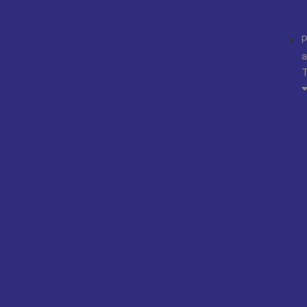
P
a
T