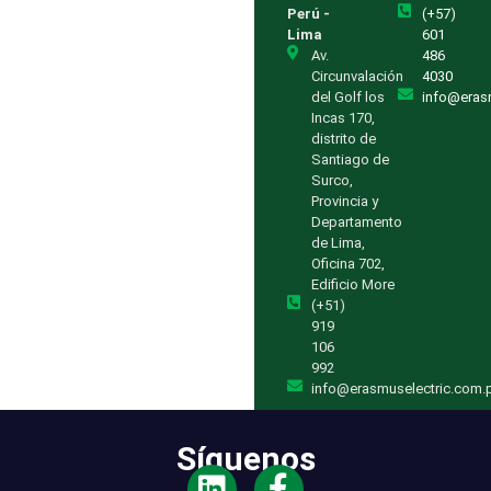
Perú -
(+57)
Lima
601
Av.
486
Circunvalación
4030
del Golf los
info@eras
Incas 170,
distrito de
Santiago de
Surco,
Provincia y
Departamento
de Lima,
Oficina 702,
Edificio More
(+51)
919
106
992
info@erasmuselectric.com.
Síguenos