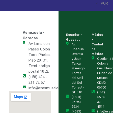
PQR
Venezuela -
Ecuador -
México
Caracas
Guayaquil
-
Av. Lima con
Av.
Ciudad
Paseo Colon
Joaquín
de
Orrantia
México
Torre Phelps,
y Juan
Ocotlan #1
Piso 20, Of.
Tanca
Colonia
Temi, código
Marengo
Cuauhtem
postal 1052.
Torres
Ciudad de
(+58) 424 -
del Mall
México
211 72 57
del Sol
CDMX
Torre A -
06700
info@erasmuselectric.com.ve
Of. 310
(+52)
(+593)
55 55
95 957
33
5634
4514
(+593)
info@eras