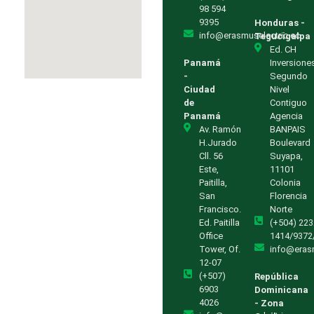
98 594
9395
Honduras -
info@erasmuselectric.ec
Tegucigalpa
Ed. CH
Panamá
Inversione
-
Segundo
Ciudad
Nivel
de
Contiguo
Panamá
Agencia
Av. Ramón
BANPAIS
H.Jurado
Boulevard
Cll. 56
Suyapa,
Este,
11101
Paitilla,
Colonia
San
Florencia
Francisco.
Norte
Ed. Paitilla
(+504) 223
Office
1414/9372
Tower, Of.
info@eras
12-07
(+507)
República
6903
Dominicana
4026
- Zona