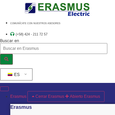
Ir
al
contenido
COMUNÍCATE CON NUESTROS ASESORES
(+58) 424 - 211 72 57
Buscar en
ES
Erasmus
Cerrar Erasmus
Abierto Erasmus
Erasmus