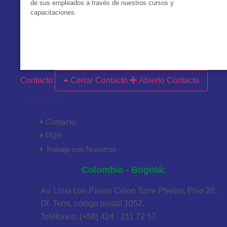
de sus empleados a través de nuestros cursos y
capacitaciones.
VER MÁS
Contacto
Cerrar Contacto
Abierto Contacto
Contacto
Contacto
PQR
Trabaje con Nosotros
Colombia - Bogotá:
Av. Lima con Paseo Colon Torre Phelps, Piso 20,
Of. Temi, código postal 1052.
Teléfonos: (+58) 424 - 211 72 57