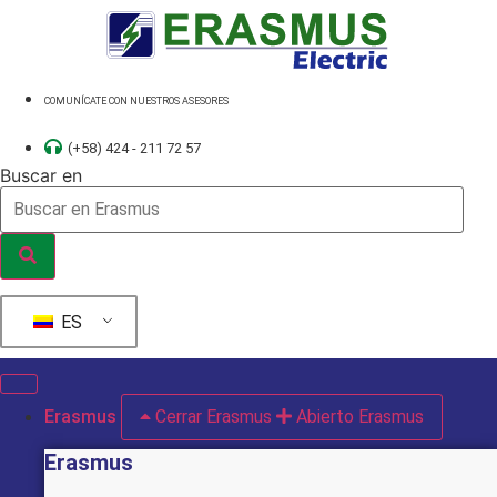
Ir
al
contenido
COMUNÍCATE CON NUESTROS ASESORES
(+58) 424 - 211 72 57
Buscar en
ES
Erasmus
Cerrar Erasmus
Abierto Erasmus
Erasmus