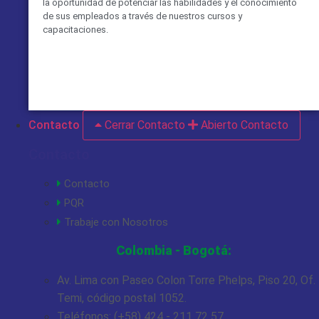
la oportunidad de potenciar las habilidades y el conocimiento
de sus empleados a través de nuestros cursos y
capacitaciones.
VER MÁS
Contacto
Cerrar Contacto
Abierto Contacto
Contacto
Contacto
PQR
Trabaje con Nosotros
Colombia - Bogotá:
Av. Lima con Paseo Colon Torre Phelps, Piso 20, Of.
Temi, código postal 1052.
Teléfonos: (+58) 424 - 211 72 57