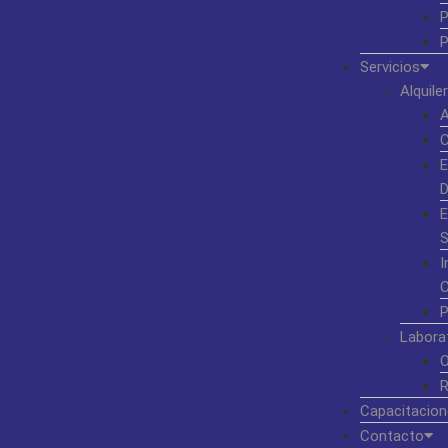
P
P
Servicios
Alquiler
A
C
E
D
E
S
I
C
P
Labora
O
R
Capacitacion
Contacto