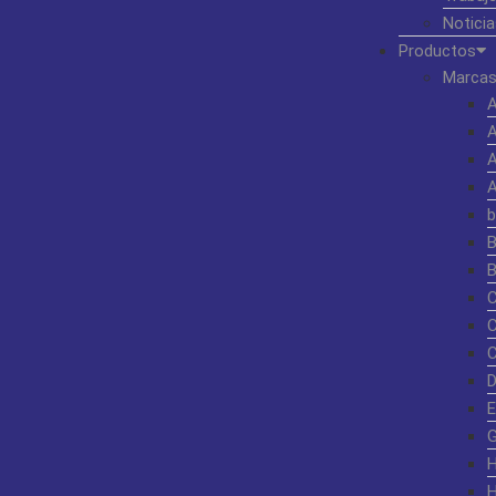
Noticia
Productos
Marcas
b
G