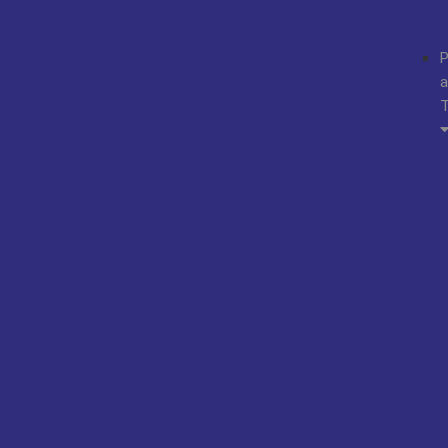
P
a
T