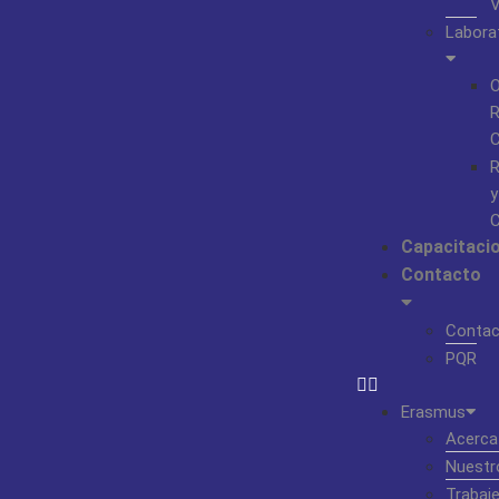
Labora
O
R
C
R
y
C
Capacitaci
Contacto
Contac
PQR
Erasmus
Acerca
Nuestr
Trabaj