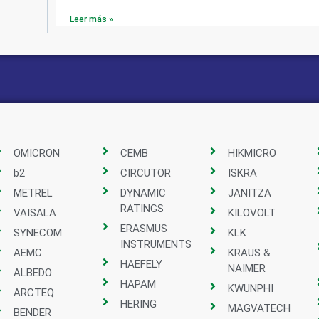
Leer más »
OMICRON
CEMB
HIKMICRO
b2
CIRCUTOR
ISKRA
METREL
DYNAMIC
JANITZA
RATINGS
VAISALA
KILOVOLT
ERASMUS
SYNECOM
KLK
INSTRUMENTS
AEMC
KRAUS &
HAEFELY
NAIMER
ALBEDO
HAPAM
KWUNPHI
ARCTEQ
HERING
MAGVATECH
BENDER