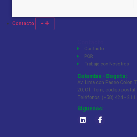
Contacto
Contacto
Contacto
PQR
Trabaje con Nosotros
Colombia - Bogotá:
Av. Lima con Paseo Colon T
20, Of. Temi, código postal
Teléfonos: (+58) 424 - 211
Siguenos: