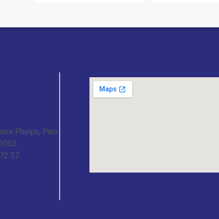
orre Phelps, Piso
 1052.
 72 57