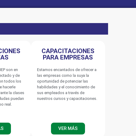
CIONES
CAPACITACIONES
TAS
PARA EMPRESAS
IEP son en
Estamos encantados de ofrecer a
nectado y de
las empresas como la suya la
on todos los
oportunidad de potenciar las
e hacerle
habilidades y el conocimiento de
rante la clases
sus empleados a través de
 dudas puedan
nuestros cursos y capacitaciones.
po real.
ÁS
VER MÁS