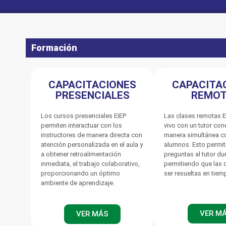
Formación
CAPACITACIONES
CAPACITA
PRESENCIALES
REMO
Los cursos presenciales EIEP
Las clases remotas E
permiten interactuar con los
vivo con un tutor co
instructores de manera directa con
manera simultánea c
atención personalizada en el aula y
alumnos. Esto permit
a obtener retroalimentación
preguntas al tutor du
inmediata, el trabajo colaborativo,
permitiendo que las
proporcionando un óptimo
ser resueltas en tiem
ambiente de aprendizaje.
VER M
VER MÁS