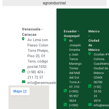
agroindustrial.
Venezuela -
Ecuador -
México
Caracas
Guayaquil
-
Av. Lima con
Av.
Ciudad
Paseo Colon
Joaquín
de
Orrantia
México
Torre Phelps,
y Juan
Ocotlan #1
Piso 20, Of.
Tanca
Colonia
Temi, código
Marengo
Cuauhtem
postal 1052.
Torres
Ciudad de
(+58) 424 -
del Mall
México
211 72 57
del Sol
CDMX
Torre A -
06700
info@erasmuselectric.com.ve
Of. 310
(+52)
(+593)
55 55
95 957
33
5634
4514
(+593)
info@eras