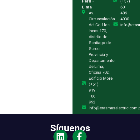
Perú -
(+57)
Lima
601
Av.
486
Circunvalación
4030
del Golf los
info@eras
Incas 170,
distrito de
Santiago de
Surco,
Provincia y
Departamento
de Lima,
Oficina 702,
Edificio More
(+51)
919
106
992
info@erasmuselectric.com.
Síguenos