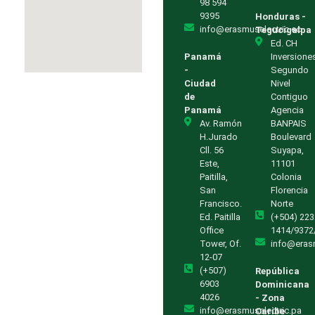
98 594
9395
Honduras -
info@erasmuselectric.ec
Tegucigalpa
Ed. CH
Panamá
Inversione
-
Segundo
Ciudad
Nivel
de
Contiguo
Panamá
Agencia
Av. Ramón
BANPAIS
H.Jurado
Boulevard
Cll. 56
Suyapa,
Este,
11101
Paitilla,
Colonia
San
Florencia
Francisco.
Norte
Ed. Paitilla
(+504) 223
Office
1414/9372
Tower, Of.
info@eras
12-07
(+507)
República
6903
Dominicana
4026
- Zona
info@erasmuselectric.pa
Caribe