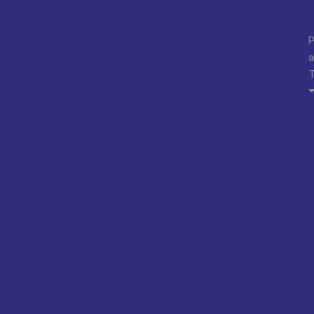
P
a
T