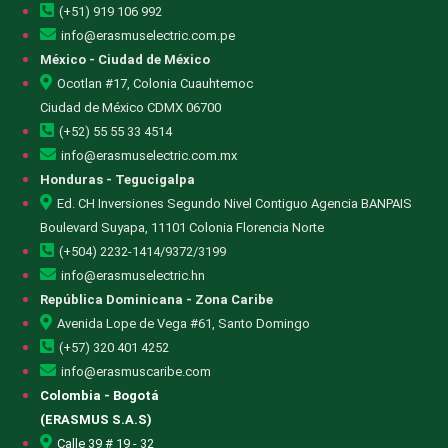
(+51) 919 106 992
info@erasmuselectric.com.pe
México - Ciudad de México
Ocotlan #17, Colonia Cuauhtemoc
Ciudad de México CDMX 06700
(+52) 55 55 33 4514
info@erasmuselectric.com.mx
Honduras - Tegucigalpa
Ed. CH Inversiones Segundo Nivel Contiguo Agencia BANPAIS
Boulevard Suyapa, 11101 Colonia Florencia Norte
(+504) 2232-1414/9372/3199
info@erasmuselectric.hn
República Dominicana - Zona Caribe
Avenida Lope de Vega #61, Santo Domingo
(+57) 320 401 4252
info@erasmuscaribe.com
Colombia - Bogotá
(ERASMUS S.A.S)
Calle 39 # 19 - 32