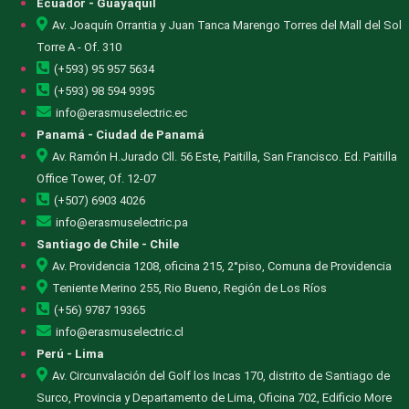
Ecuador - Guayaquil
Av. Joaquín Orrantia y Juan Tanca Marengo Torres del Mall del Sol
Torre A - Of. 310
(+593) 95 957 5634
(+593) 98 594 9395
info@erasmuselectric.ec
Panamá - Ciudad de Panamá
Av. Ramón H.Jurado Cll. 56 Este, Paitilla, San Francisco. Ed. Paitilla
Office Tower, Of. 12-07
(+507) 6903 4026
info@erasmuselectric.pa
Santiago de Chile - Chile
Av. Providencia 1208, oficina 215, 2°piso, Comuna de Providencia
Teniente Merino 255, Rio Bueno, Región de Los Ríos
(+56) 9787 19365
info@erasmuselectric.cl
Perú - Lima
Av. Circunvalación del Golf los Incas 170, distrito de Santiago de
Surco, Provincia y Departamento de Lima, Oficina 702, Edificio More