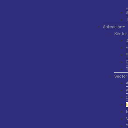
S
T
Aplicación
Sector 
D
E
E
G
T
Sector 
A
A
I
I
M
P