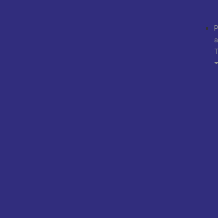
P
a
T