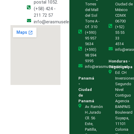
postal 1052.
Torres
Ciudad de
(+58) 424 -
del Mall
México
211 72 57
del Sol
CDMX
Torre A -
06700
info@erasmuselectric.com.ve
Of. 310
(+52)
(+593)
55 55
95 957
33
5634
4514
(+593)
info@eras
98 594
9395
Honduras -
info@erasmuselectric.ec
Tegucigalpa
Ed. CH
Panamá
Inversione
-
Segundo
Ciudad
Nivel
de
Contiguo
Panamá
Agencia
Av. Ramón
BANPAIS
H.Jurado
Boulevard
Cll. 56
Suyapa,
Este,
11101
Paitilla,
Colonia