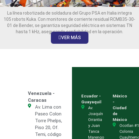
La línea robotizada de soldadura del Grupo PSA en Italia integra
105 robots Kuka. Con monitores de corriente residual RCMB35-30-
01 de Bender, se garantiza seguridad eléctrica en sistemas TN
hasta 1 kHz, asegurando confiabilidad en la operación.
VER MÁS
Venezuela -
Ecuador -
México
Caracas
Guayaquil
-
Av. Lima con
Av.
Ciudad
Paseo Colon
Joaquín
de
Orrantia
México
Torre Phelps,
y Juan
Ocotlan #1
Piso 20, Of.
Tanca
Colonia
Temi, código
Marengo
Cuauhtem