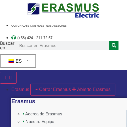
Ir
al
contenido
COMUNÍCATE CON NUESTROS ASESORES
(+58) 424 - 211 72 57
Buscar
en
ES
Erasmus
Cerrar Erasmus
Abierto Erasmus
Erasmus
Acerca de Erasmus
Nuestro Equipo