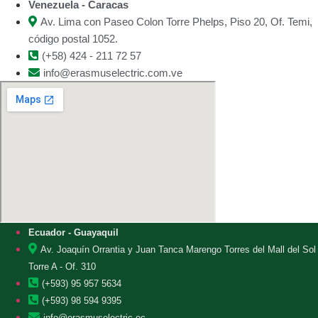
Venezuela - Caracas
Av. Lima con Paseo Colon Torre Phelps, Piso 20, Of. Temi,
código postal 1052.
(+58) 424 - 211 72 57
info@erasmuselectric.com.ve
Ecuador - Guayaquil
Av. Joaquín Orrantia y Juan Tanca Marengo Torres del Mall del Sol
Torre A - Of. 310
(+593) 95 957 5634
(+593) 98 594 9395
info@erasmuselectric.ec