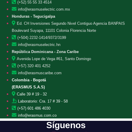
(+52) 55 55 33 4514
info@erasmuselectric.com.mx
Honduras - Tegucigalpa
Ed. CH Inversiones Segundo Nivel Contiguo Agencia BANPAIS
Boulevard Suyapa, 11101 Colonia Florencia Norte
(+504) 2232-1414/9372/3199
info@erasmuselectric.hn
República Dominicana - Zona Caribe
Avenida Lope de Vega #61, Santo Domingo
(+57) 320 401 4252
info@erasmuscaribe.com
Colombia - Bogotá
(ERASMUS S.A.S)
Calle 39 # 19 - 32
Laboratorio: Cra. 17 # 39 - 58
(+57) 601 486 4030
info@erasmus.com.co
Síguenos