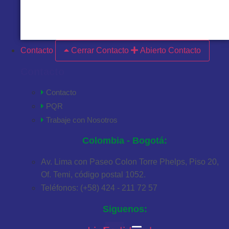
VER MÁS
Contacto
Cerrar Contacto
Abierto Contacto
Contacto
Contacto
PQR
Trabaje con Nosotros
Colombia - Bogotá:
Av. Lima con Paseo Colon Torre Phelps, Piso 20,
Of. Temi, código postal 1052.
Teléfonos: (+58) 424 - 211 72 57
Siguenos: