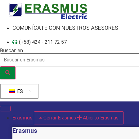
Ir
al
contenido
COMUNÍCATE CON NUESTROS ASESORES
(+58) 424 - 211 72 57
Buscar en
ES
Erasmus
Cerrar Erasmus
Abierto Erasmus
Erasmus