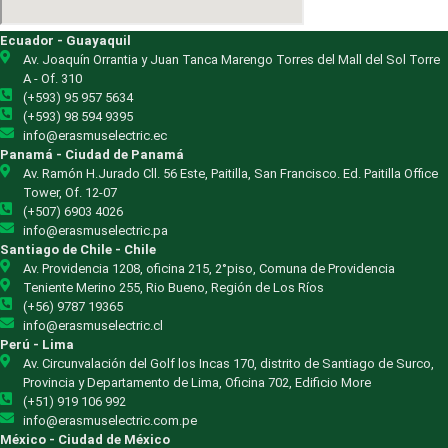
Ecuador - Guayaquil
Av. Joaquín Orrantia y Juan Tanca Marengo Torres del Mall del Sol Torre
A - Of. 310
(+593) 95 957 5634
(+593) 98 594 9395
info@erasmuselectric.ec
Panamá - Ciudad de Panamá
Av. Ramón H.Jurado Cll. 56 Este, Paitilla, San Francisco. Ed. Paitilla Office
Tower, Of. 12-07
(+507) 6903 4026
info@erasmuselectric.pa
Santiago de Chile - Chile
Av. Providencia 1208, oficina 215, 2°piso, Comuna de Providencia
Teniente Merino 255, Rio Bueno, Región de Los Ríos
(+56) 9787 19365
info@erasmuselectric.cl
Perú - Lima
Av. Circunvalación del Golf los Incas 170, distrito de Santiago de Surco,
Provincia y Departamento de Lima, Oficina 702, Edificio More
(+51) 919 106 992
info@erasmuselectric.com.pe
México - Ciudad de México