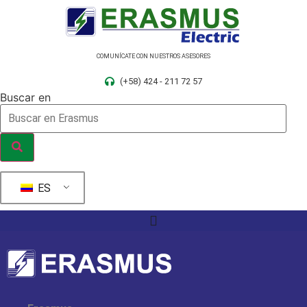
Ir
al
contenido
COMUNÍCATE CON NUESTROS ASESORES
(+58) 424 - 211 72 57
Buscar en
ES