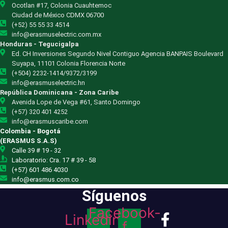
Ocotlan #17, Colonia Cuauhtemoc
Ciudad de México CDMX 06700
(+52) 55 55 33 4514
info@erasmuselectric.com.mx
Honduras - Tegucigalpa
Ed. CH Inversiones Segundo Nivel Contiguo Agencia BANPAIS Boulevard
Suyapa, 11101 Colonia Florencia Norte
(+504) 2232-1414/9372/3199
info@erasmuselectric.hn
República Dominicana - Zona Caribe
Avenida Lope de Vega #61, Santo Domingo
(+57) 320 401 4252
info@erasmuscaribe.com
Colombia - Bogotá
(ERASMUS S.A.S)
Calle 39 # 19 - 32
Laboratorio: Cra. 17 # 39 - 58
(+57) 601 486 4030
info@erasmus.com.co
Síguenos
Facebook-
Linkedin
f