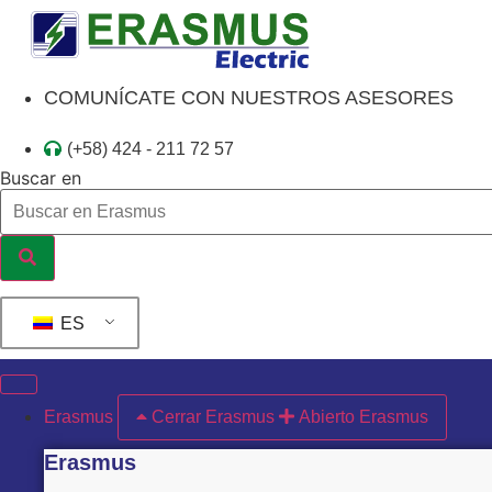
Ir
al
contenido
COMUNÍCATE CON NUESTROS ASESORES
(+58) 424 - 211 72 57
Buscar en
ES
Erasmus
Cerrar Erasmus
Abierto Erasmus
Erasmus