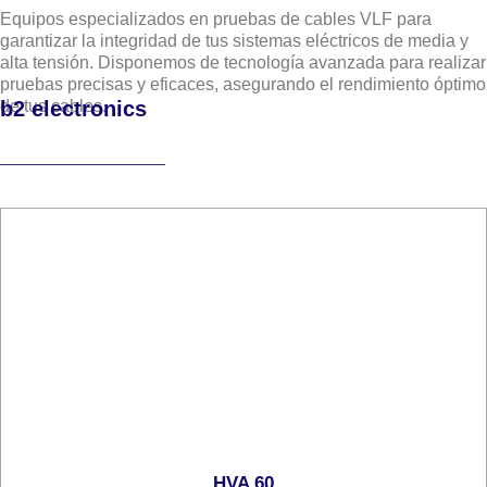
Equipos especializados en pruebas de cables VLF para
garantizar la integridad de tus sistemas eléctricos de media y
alta tensión. Disponemos de tecnología avanzada para realizar
pruebas precisas y eficaces, asegurando el rendimiento óptimo
b2 electronics
de tus cables.
HVA 60