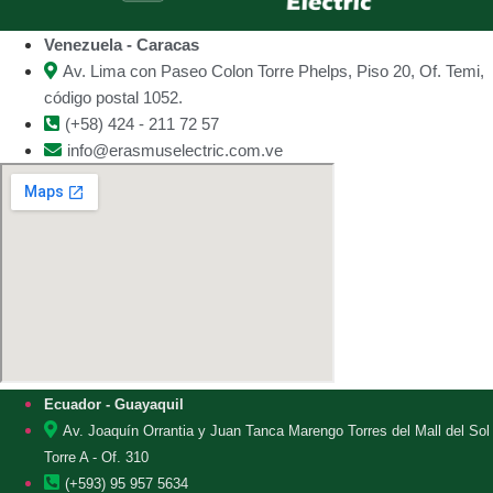
Venezuela - Caracas
Av. Lima con Paseo Colon Torre Phelps, Piso 20, Of. Temi,
código postal 1052.
(+58) 424 - 211 72 57
info@erasmuselectric.com.ve
Ecuador - Guayaquil
Av. Joaquín Orrantia y Juan Tanca Marengo Torres del Mall del Sol
Torre A - Of. 310
(+593) 95 957 5634