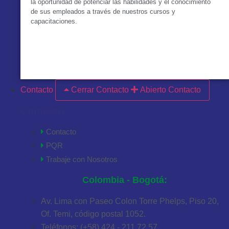
la oportunidad de potenciar las habilidades y el conocimiento
de sus empleados a través de nuestros cursos y
capacitaciones.
VER MÁS
Contacto
Cerrar Contacto
Abierto Contacto
Contacto
Contacto
PQR
Trabaje con Nosotros
Colombia - Bogotá:
Av. Lima con Paseo Colon Torre Phelps, Piso 20,
Of. Temi, código postal 1052.
Teléfonos: (+58) 424 - 211 72 57