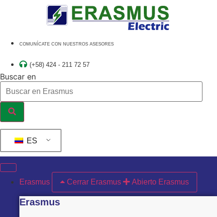
Ir
al
contenido
COMUNÍCATE CON NUESTROS ASESORES
(+58) 424 - 211 72 57
Buscar en
ES
Erasmus
Cerrar Erasmus
Abierto Erasmus
Erasmus