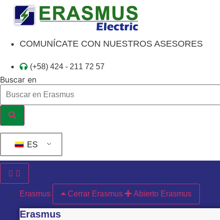
Ir
al
contenido
COMUNÍCATE CON NUESTROS ASESORES
(+58) 424 - 211 72 57
Buscar en
ES
Erasmus
Cerrar Erasmus
Abierto Erasmus
Erasmus