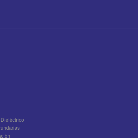
Dieléctrico
cundarias
ación