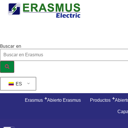
Ir
al
contenido
Buscar en
ES
Erasmus
Abierto Erasmus
Productos
Abiert
Capa