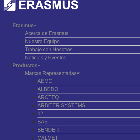
Erasmus
Acerca de Erasmus
Nuestro Equipo
Trabaje con Nosotros
Noticias y Eventos
Productos
Marcas Representadas
AEMC
ALBEDO
ARCTEQ
ARBITER SYSTEMS
b2
BAE
BENDER
CALMET