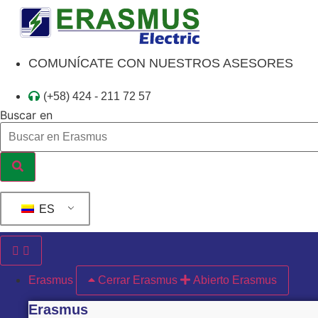
Ir
al
contenido
COMUNÍCATE CON NUESTROS ASESORES
(+58) 424 - 211 72 57
Buscar en
ES
Erasmus
Cerrar Erasmus
Abierto Erasmus
Erasmus