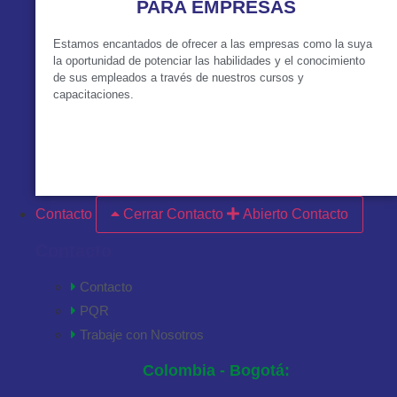
PARA EMPRESAS
Estamos encantados de ofrecer a las empresas como la suya
la oportunidad de potenciar las habilidades y el conocimiento
de sus empleados a través de nuestros cursos y
capacitaciones.
VER MÁS
Contacto
Cerrar Contacto
Abierto Contacto
Contacto
Contacto
PQR
Trabaje con Nosotros
Colombia - Bogotá: