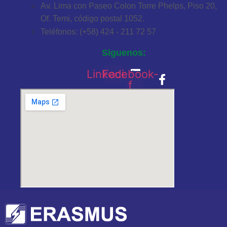
Av. Lima con Paseo Colon Torre Phelps, Piso 20,
Of. Temi, código postal 1052.
Teléfonos: (+58) 424 - 211 72 57
Siguenos:
Linkedin
Facebook-
f