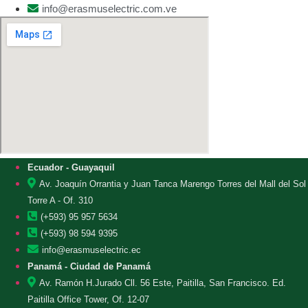
info@erasmuselectric.com.ve
Ecuador - Guayaquil
Av. Joaquín Orrantia y Juan Tanca Marengo Torres del Mall del Sol
Torre A - Of. 310
(+593) 95 957 5634
(+593) 98 594 9395
info@erasmuselectric.ec
Panamá - Ciudad de Panamá
Av. Ramón H.Jurado Cll. 56 Este, Paitilla, San Francisco. Ed.
Paitilla Office Tower, Of. 12-07