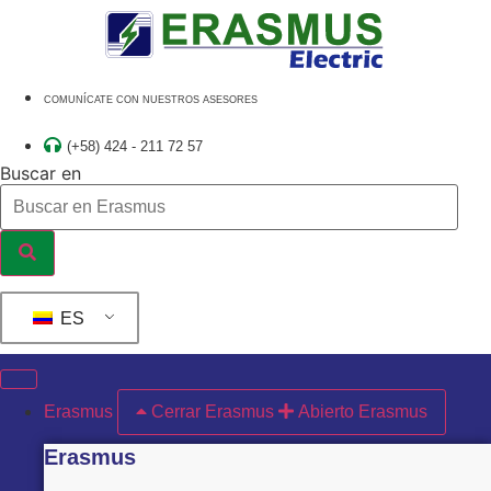
Ir
al
contenido
COMUNÍCATE CON NUESTROS ASESORES
(+58) 424 - 211 72 57
Buscar en
ES
Erasmus
Cerrar Erasmus
Abierto Erasmus
Erasmus