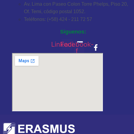
Av. Lima con Paseo Colon Torre Phelps, Piso 20,
Of. Temi, código postal 1052.
Teléfonos: (+58) 424 - 211 72 57
Siguenos:
Linkedin
Facebook-
f