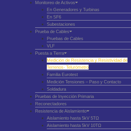
Monitoreo de Activos
En Generadores y Turbinas
En SF6
Subestaciones
Prueba de Cables
Pruebas de Cables
VLF
Puesta a Tierra
Medición de Resistencia y Resistividad de
Terrenos- Telurómetro
Familia Eurotest
Medición Tensiones – Paso y Contacto
Soldadura
Pruebas de Inyección Primaria
Reconectadores
Resistencia de Aislamiento
Aislamiento hasta 5kV 5TΩ
Aislamiento hasta 5kV 10TΩ