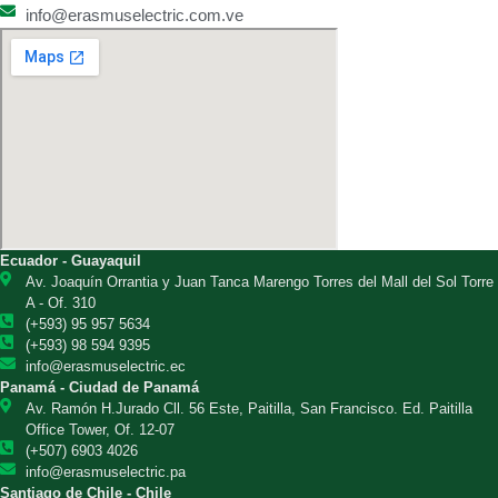
info@erasmuselectric.com.ve
Ecuador - Guayaquil
Av. Joaquín Orrantia y Juan Tanca Marengo Torres del Mall del Sol Torre
A - Of. 310
(+593) 95 957 5634
(+593) 98 594 9395
info@erasmuselectric.ec
Panamá - Ciudad de Panamá
Av. Ramón H.Jurado Cll. 56 Este, Paitilla, San Francisco. Ed. Paitilla
Office Tower, Of. 12-07
(+507) 6903 4026
info@erasmuselectric.pa
Santiago de Chile - Chile