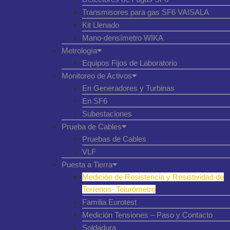
Transmisores para gas SF6 VAISALA
Kit Llenado
Mano-densímetro WIKA
Metrología
Equipos Fijos de Laboratorio
Monitoreo de Activos
En Generadores y Turbinas
En SF6
Subestaciones
Prueba de Cables
Pruebas de Cables
VLF
Puesta a Tierra
Medición de Resistencia y Resistividad de
Terrenos- Telurómetro
Familia Eurotest
Medición Tensiones – Paso y Contacto
Soldadura