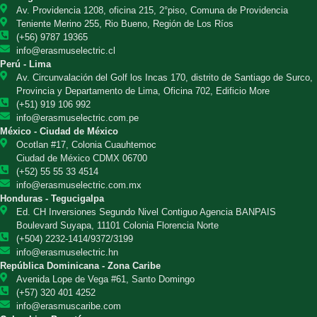
Av. Providencia 1208, oficina 215, 2°piso, Comuna de Providencia
Teniente Merino 255, Rio Bueno, Región de Los Ríos
(+56) 9787 19365
info@erasmuselectric.cl
Perú - Lima
Av. Circunvalación del Golf los Incas 170, distrito de Santiago de Surco,
Provincia y Departamento de Lima, Oficina 702, Edificio More
(+51) 919 106 992
info@erasmuselectric.com.pe
México - Ciudad de México
Ocotlan #17, Colonia Cuauhtemoc
Ciudad de México CDMX 06700
(+52) 55 55 33 4514
info@erasmuselectric.com.mx
Honduras - Tegucigalpa
Ed. CH Inversiones Segundo Nivel Contiguo Agencia BANPAIS
Boulevard Suyapa, 11101 Colonia Florencia Norte
(+504) 2232-1414/9372/3199
info@erasmuselectric.hn
República Dominicana - Zona Caribe
Avenida Lope de Vega #61, Santo Domingo
(+57) 320 401 4252
info@erasmuscaribe.com