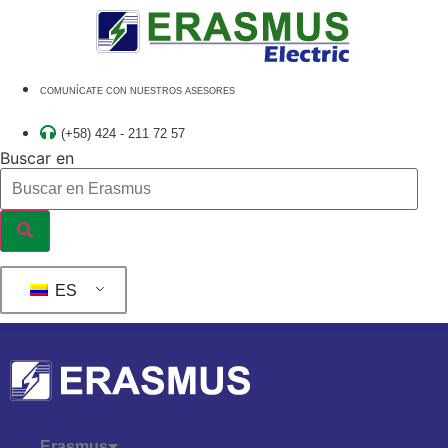
Ir
al
contenido
COMUNÍCATE CON NUESTROS ASESORES
(+58) 424 - 211 72 57
Buscar en
ES
Erasmus