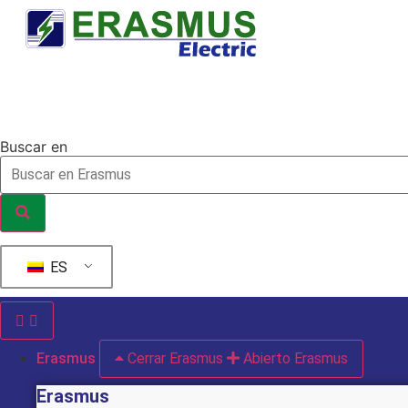
Ir
al
contenido
Buscar en
ES
Erasmus
Cerrar Erasmus
Abierto Erasmus
Erasmus