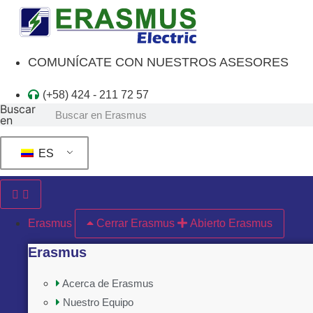
Ir
al
contenido
COMUNÍCATE CON NUESTROS ASESORES
(+58) 424 - 211 72 57
Buscar
en
ES
Erasmus
Cerrar Erasmus
Abierto Erasmus
Erasmus
Acerca de Erasmus
Nuestro Equipo