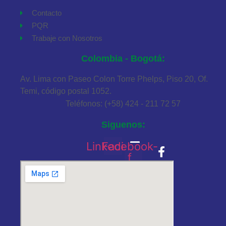
Contacto
PQR
Trabaje con Nosotros
Colombia - Bogotá:
Av. Lima con Paseo Colon Torre Phelps, Piso 20, Of.
Temi, código postal 1052.
Teléfonos: (+58) 424 - 211 72 57
Siguenos:
Linkedin
Facebook-
f