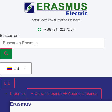
Ir
al
contenido
COMUNÍCATE CON NUESTROS ASESORES
(+58) 424 - 211 72 57
Buscar en
ES
Erasmus
Cerrar Erasmus
Abierto Erasmus
Erasmus