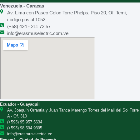
Venezuela - Caracas
Av. Lima con Paseo Colon Torre Phelps, Piso 20, Of. Temi,
código postal 1052.
(+58) 424 - 211 72 57
info@erasmuselectric.com.ve
Ecuador - Guayaquil
Av. Joaquín Orrantia y Juan Tanca Marengo Torres del Mall del Sol Torre
A - Of. 310
(+593) 95 957 5634
(+593) 98 594 9395
info@erasmuselectric.ec
Panamá - Ciudad de Panamá