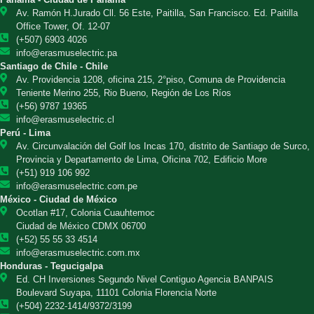
Av. Ramón H.Jurado Cll. 56 Este, Paitilla, San Francisco. Ed. Paitilla
Office Tower, Of. 12-07
(+507) 6903 4026
info@erasmuselectric.pa
Santiago de Chile - Chile
Av. Providencia 1208, oficina 215, 2°piso, Comuna de Providencia
Teniente Merino 255, Rio Bueno, Región de Los Ríos
(+56) 9787 19365
info@erasmuselectric.cl
Perú - Lima
Av. Circunvalación del Golf los Incas 170, distrito de Santiago de Surco,
Provincia y Departamento de Lima, Oficina 702, Edificio More
(+51) 919 106 992
info@erasmuselectric.com.pe
México - Ciudad de México
Ocotlan #17, Colonia Cuauhtemoc
Ciudad de México CDMX 06700
(+52) 55 55 33 4514
info@erasmuselectric.com.mx
Honduras - Tegucigalpa
Ed. CH Inversiones Segundo Nivel Contiguo Agencia BANPAIS
Boulevard Suyapa, 11101 Colonia Florencia Norte
(+504) 2232-1414/9372/3199