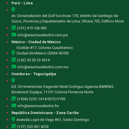
Perú - Lima
Av. Circunvalación del Golf los Incas 170, distrito de Santiago de
Surco, Provincia y Departamento de Lima, Oficina 702, Edificio More
(+51) 919 106 992
info@erasmuselectric.com.pe
México - Ciudad de México
Ocotlan #17, Colonia Cuauhtemoc
Ciudad de México CDMX 06700
(+52) 55 55 33 4514
info@erasmuselectric.com.mx
Honduras - Tegucigalpa
Ed. CH Inversiones Segundo Nivel Contiguo Agencia BANPAIS
Boulevard Suyapa, 11101 Colonia Florencia Norte
(+504) 2232-1414/9372/3199
info@erasmuselectric.hn
República Dominicana - Zona Caribe
Avenida Lope de Vega #61, Santo Domingo
(+57) 320 401 4252