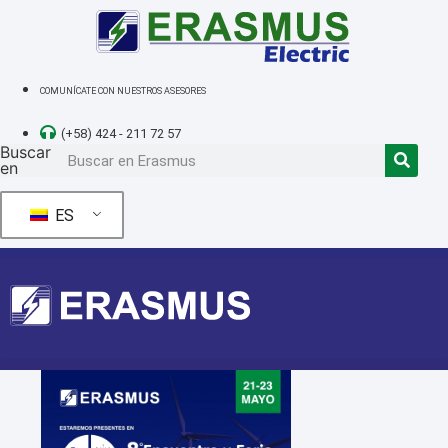
Ir
al
contenido
COMUNÍCATE CON NUESTROS ASESORES
(+58) 424 - 211 72 57
Buscar
en
ES