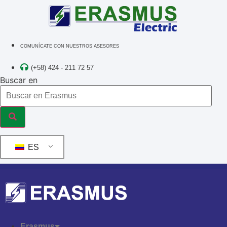
Ir
al
contenido
COMUNÍCATE CON NUESTROS ASESORES
(+58) 424 - 211 72 57
Buscar en
ES
Erasmus