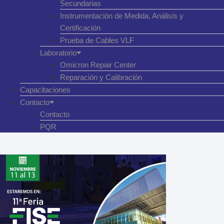
Secundarias
Instrumentación de Medida, Análisis y
Certificación
Prueba de Cables VLF
Laboratorio
Omicron Repair Center
Reparación y Calibración
Capacitaciones
Contacto
Contacto
PQR