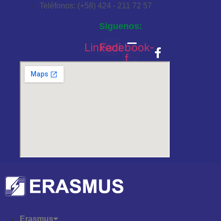
Teléfonos: (+58) 424 - 211 72 57
Siguenos:
Linkedin
Facebook-
f
Erasmus