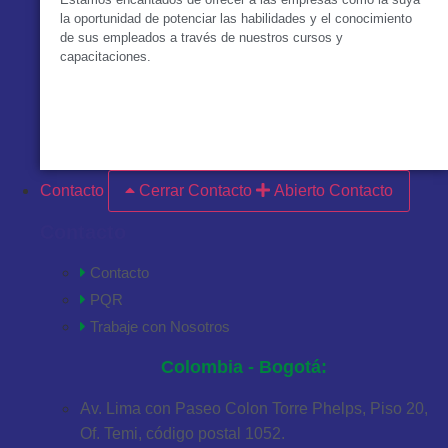
la oportunidad de potenciar las habilidades y el conocimiento
de sus empleados a través de nuestros cursos y
capacitaciones.
VER MÁS
Contacto
Cerrar Contacto
Abierto Contacto
Contacto
Contacto
PQR
Trabaje con Nosotros
Colombia - Bogotá:
Av. Lima con Paseo Colon Torre Phelps, Piso 20,
Of. Temi, código postal 1052.