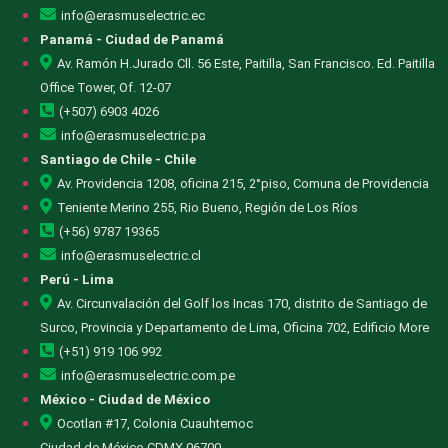
info@erasmuselectric.ec
Panamá - Ciudad de Panamá
Av. Ramón H.Jurado Cll. 56 Este, Paitilla, San Francisco. Ed. Paitilla
Office Tower, Of. 12-07
(+507) 6903 4026
info@erasmuselectric.pa
Santiago de Chile - Chile
Av. Providencia 1208, oficina 215, 2°piso, Comuna de Providencia
Teniente Merino 255, Rio Bueno, Región de Los Ríos
(+56) 9787 19365
info@erasmuselectric.cl
Perú - Lima
Av. Circunvalación del Golf los Incas 170, distrito de Santiago de
Surco, Provincia y Departamento de Lima, Oficina 702, Edificio More
(+51) 919 106 992
info@erasmuselectric.com.pe
México - Ciudad de México
Ocotlan #17, Colonia Cuauhtemoc
Ciudad de México CDMX 06700