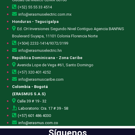
(+52) 55 55 33 4514
info@erasmuselectric.com.mx
Honduras - Tegucigalpa
Ed. CH Inversiones Segundo Nivel Contiguo Agencia BANPAIS
Boulevard Suyapa, 11101 Colonia Florencia Norte
(+504) 2232-1414/9372/3199
info@erasmuselectric.hn
República Dominicana - Zona Caribe
Avenida Lope de Vega #61, Santo Domingo
(+57) 320 401 4252
info@erasmuscaribe.com
Colombia - Bogotá
(ERASMUS S.A.S)
Calle 39 # 19 - 32
Laboratorio: Cra. 17 # 39 - 58
(+57) 601 486 4030
info@erasmus.com.co
Síguenos