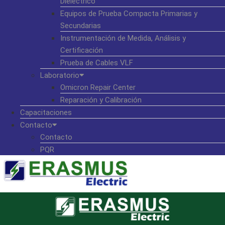
Dieléctrico
Equipos de Prueba Compacta Primarias y
Secundarias
Instrumentación de Medida, Análisis y
Certificación
Prueba de Cables VLF
Laboratorio
Omicron Repair Center
Reparación y Calibración
Capacitaciones
Contacto
Contacto
PQR