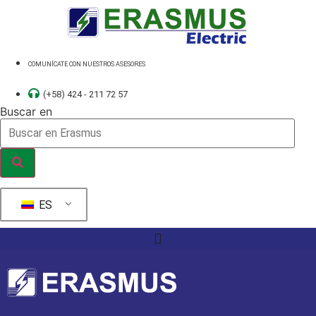
Ir
al
contenido
COMUNÍCATE CON NUESTROS ASESORES
(+58) 424 - 211 72 57
Buscar en
ES