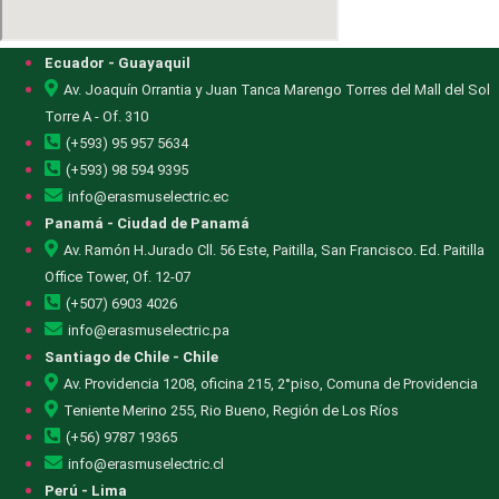
Ecuador - Guayaquil
Av. Joaquín Orrantia y Juan Tanca Marengo Torres del Mall del Sol
Torre A - Of. 310
(+593) 95 957 5634
(+593) 98 594 9395
info@erasmuselectric.ec
Panamá - Ciudad de Panamá
Av. Ramón H.Jurado Cll. 56 Este, Paitilla, San Francisco. Ed. Paitilla
Office Tower, Of. 12-07
(+507) 6903 4026
info@erasmuselectric.pa
Santiago de Chile - Chile
Av. Providencia 1208, oficina 215, 2°piso, Comuna de Providencia
Teniente Merino 255, Rio Bueno, Región de Los Ríos
(+56) 9787 19365
info@erasmuselectric.cl
Perú - Lima