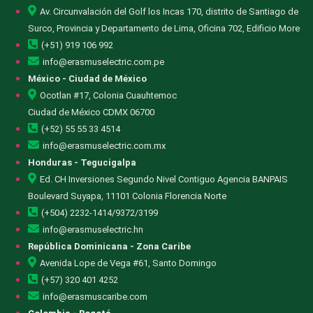
Av. Circunvalación del Golf los Incas 170, distrito de Santiago de
Surco, Provincia y Departamento de Lima, Oficina 702, Edificio More
(+51) 919 106 992
info@erasmuselectric.com.pe
México - Ciudad de México
Ocotlan #17, Colonia Cuauhtemoc
Ciudad de México CDMX 06700
(+52) 55 55 33 4514
info@erasmuselectric.com.mx
Honduras - Tegucigalpa
Ed. CH Inversiones Segundo Nivel Contiguo Agencia BANPAIS
Boulevard Suyapa, 11101 Colonia Florencia Norte
(+504) 2232-1414/9372/3199
info@erasmuselectric.hn
República Dominicana - Zona Caribe
Avenida Lope de Vega #61, Santo Domingo
(+57) 320 401 4252
info@erasmuscaribe.com