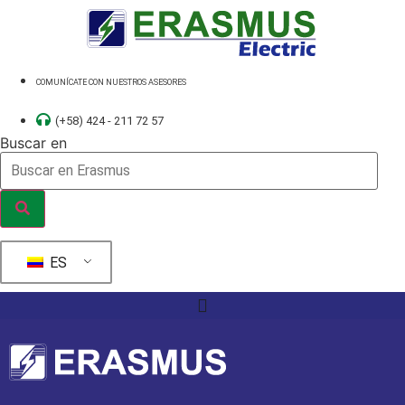
Ir
al
contenido
COMUNÍCATE CON NUESTROS ASESORES
(+58) 424 - 211 72 57
Buscar en
ES