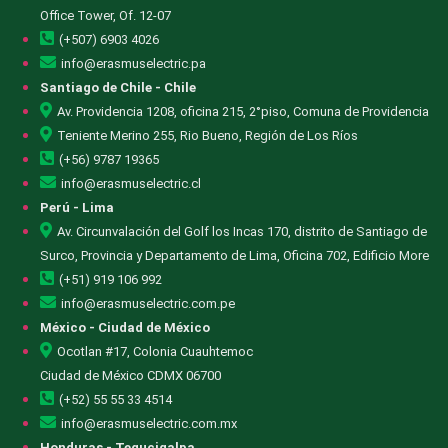
Office Tower, Of. 12-07
(+507) 6903 4026
info@erasmuselectric.pa
Santiago de Chile - Chile
Av. Providencia 1208, oficina 215, 2°piso, Comuna de Providencia
Teniente Merino 255, Rio Bueno, Región de Los Ríos
(+56) 9787 19365
info@erasmuselectric.cl
Perú - Lima
Av. Circunvalación del Golf los Incas 170, distrito de Santiago de
Surco, Provincia y Departamento de Lima, Oficina 702, Edificio More
(+51) 919 106 992
info@erasmuselectric.com.pe
México - Ciudad de México
Ocotlan #17, Colonia Cuauhtemoc
Ciudad de México CDMX 06700
(+52) 55 55 33 4514
info@erasmuselectric.com.mx
Honduras - Tegucigalpa