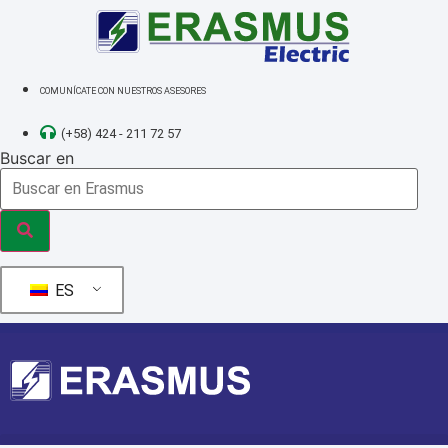
Ir
al
contenido
COMUNÍCATE CON NUESTROS ASESORES
(+58) 424 - 211 72 57
Buscar en
ES