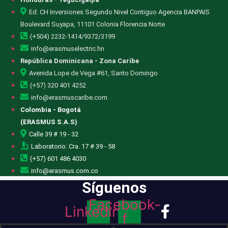
Ed. CH Inversiones Segundo Nivel Contiguo Agencia BANPAIS
Boulevard Suyapa, 11101 Colonia Florencia Norte
(+504) 2232-1414/9372/3199
info@erasmuselectric.hn
República Dominicana - Zona Caribe
Avenida Lope de Vega #61, Santo Domingo
(+57) 320 401 4252
info@erasmuscaribe.com
Colombia - Bogotá
(ERASMUS S.A.S)
Calle 39 # 19 - 32
Laboratorio: Cra. 17 # 39 - 58
(+57) 601 486 4030
info@erasmus.com.co
Síguenos
Facebook-
Linkedin
f