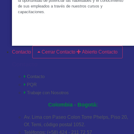
la oportunidad de potenciar las habilidades y el conocimiento
de sus empleados a través de nuestros cursos y
capacitaciones.
VER MÁS
Contacto
Cerrar Contacto
Abierto Contacto
Contacto
Contacto
PQR
Trabaje con Nosotros
Colombia - Bogotá:
Av. Lima con Paseo Colon Torre Phelps, Piso 20,
Of. Temi, código postal 1052.
Teléfonos: (+58) 424 - 211 72 57