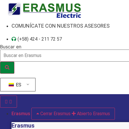
Ir
al
contenido
COMUNÍCATE CON NUESTROS ASESORES
(+58) 424 - 211 72 57
Buscar en
ES
Erasmus
Cerrar Erasmus
Abierto Erasmus
Erasmus