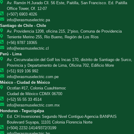
Av. Ramón H.Jurado Cll. 56 Este, Paitilla, San Francisco. Ed. Paitilla
Office Tower, Of. 12-07
(+507) 6903 4026
info@erasmuselectric.pa
Santiago de Chile - Chile
Av. Providencia 1208, oficina 215, 2°piso, Comuna de Providencia
Teniente Merino 255, Rio Bueno, Región de Los Ríos
(+56) 9787 19365
info@erasmuselectric.cl
Perú - Lima
Av. Circunvalación del Golf los Incas 170, distrito de Santiago de Surco,
Provincia y Departamento de Lima, Oficina 702, Edificio More
(+51) 919 106 992
info@erasmuselectric.com.pe
México - Ciudad de México
Ocotlan #17, Colonia Cuauhtemoc
Ciudad de México CDMX 06700
(+52) 55 55 33 4514
info@erasmuselectric.com.mx
Honduras - Tegucigalpa
Ed. CH Inversiones Segundo Nivel Contiguo Agencia BANPAIS
Boulevard Suyapa, 11101 Colonia Florencia Norte
(+504) 2232-1414/9372/3199
info@erasmuselectric.hn