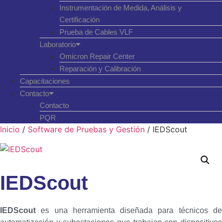
Instrumentación de Medida, Análisis y
Certificación
Prueba de Cables VLF
Laboratorio
Omicron Repair Center
Reparación y Calibración
Capacitaciones
Contacto
Contacto
PQR
Inicio
/
Software de Pruebas y Gestión
/ IEDScout
IEDScout
IEDScout
es una herramienta diseñada para técnicos de