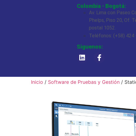
Colombia - Bogotá:
Av. Lima con Paseo C
Phelps, Piso 20, Of. T
postal 1052.
Teléfonos: (+58) 424 
Siguenos:
Inicio
/
Software de Pruebas y Gestión
/ Stat