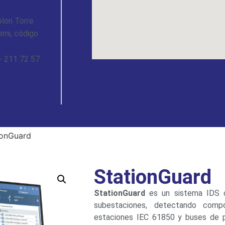
olon Torre
emi, código
- 211 72 57
ionGuard
StationGuard
StationGuard
es un sistema IDS d
subestaciones, detectando comp
estaciones IEC 61850 y buses de p