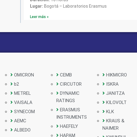
Lugar:
Bogotá – Laboratorios Erasmus
Leer más »
OMICRON
CEMB
HIKMICRO
b2
CIRCUTOR
ISKRA
METREL
DYNAMIC
JANITZA
RATINGS
VAISALA
KILOVOLT
ERASMUS
SYNECOM
KLK
INSTRUMENTS
AEMC
KRAUS &
HAEFELY
NAIMER
ALBEDO
HAPAM