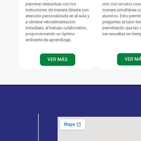
permiten interactuar con los
vivo con un tutor co
instructores de manera directa con
manera simultánea c
atención personalizada en el aula y
alumnos. Esto permit
a obtener retroalimentación
preguntas al tutor du
inmediata, el trabajo colaborativo,
permitiendo que las
proporcionando un óptimo
ser resueltas en tiem
ambiente de aprendizaje.
VER M
VER MÁS
s