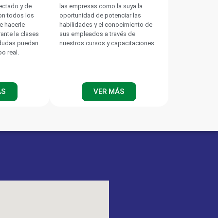
nectado y de
las empresas como la suya la
on todos los
oportunidad de potenciar las
e hacerle
habilidades y el conocimiento de
rante la clases
sus empleados a través de
 dudas puedan
nuestros cursos y capacitaciones.
po real.
ÁS
VER MÁS