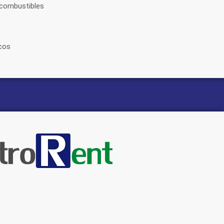
ocombustibles
cos