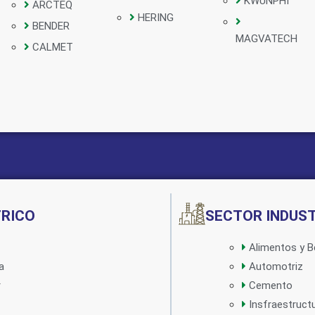
KWUNPHI
ARCTEQ
HERING
BENDER
MAGVATECH
CALMET
Implementado por:
TRICO
SECTOR INDUST
Alimentos y B
a
Automotriz
r
Cemento
Insfraestruct