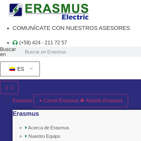
Ir
al
contenido
COMUNÍCATE CON NUESTROS ASESORES
(+58) 424 - 211 72 57
Buscar
en
ES
Erasmus
Cerrar Erasmus
Abierto Erasmus
Erasmus
Acerca de Erasmus
Nuestro Equipo