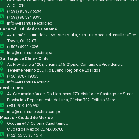
A - Of. 310
(+593) 95 957 5634
(+593) 98 594 9395
info@erasmuselectric.ec
Panamá - Ciudad de Panamá
Av. Ramón H.Jurado Cll. 56 Este, Paitilla, San Francisco. Ed. Paitilla Office
Tower, Of. 12-07
(+507) 6903 4026
info@erasmuselectric.pa
Santiago de Chile - Chile
Av. Providencia 1208, oficina 215, 2°piso, Comuna de Providencia
Teniente Merino 255, Rio Bueno, Región de Los Ríos
(+56) 9787 19365
info@erasmuselectric.cl
Perú - Lima
Av. Circunvalación del Golf los Incas 170, distrito de Santiago de Surco,
Provincia y Departamento de Lima, Oficina 702, Edificio More
(+51) 919 106 992
info@erasmuselectric.com.pe
México - Ciudad de México
Ocotlan #17, Colonia Cuauhtemoc
Ciudad de México CDMX 06700
(+52) 55 55 33 4514