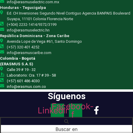
info@erasmuselectric.com.mx
Honduras - Tegucigalpa
Ed. CH Inversiones Segundo Nivel Contiguo Agencia BANPAIS Boulevard
Suyapa, 11101 Colonia Florencia Norte
(+504) 2232-1414/9372/3199
info@erasmuselectric.hn
República Dominicana - Zona Caribe
Avenida Lope de Vega #61, Santo Domingo
(+57) 320 401 4252
info@erasmuscaribe.com
Colombia - Bogotá
(ERASMUS S.A.S)
Calle 39 # 19 - 32
Laboratorio: Cra. 17 # 39 - 58
(+57) 601 486 4030
info@erasmus.com.co
Síguenos
Facebook-
Linkedin
f
Buscar en