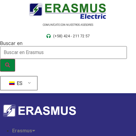
Ir
al
contenido
COMUNÍCATE CON NUESTROS ASESORES
(+58) 424 - 211 72 57
Buscar en
ES
Erasmus