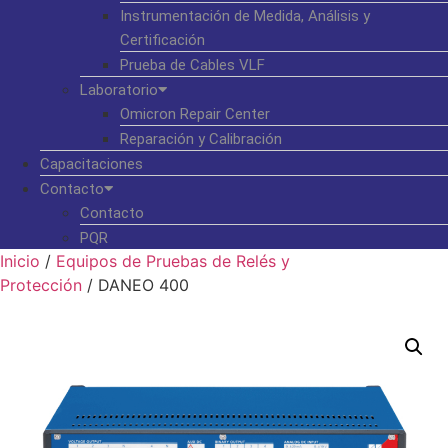
Instrumentación de Medida, Análisis y
Certificación
Prueba de Cables VLF
Laboratorio
Omicron Repair Center
Reparación y Calibración
Capacitaciones
Contacto
Contacto
PQR
Inicio
/
Equipos de Pruebas de Relés y
Protección
/ DANEO 400