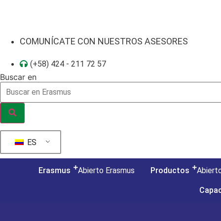
Ir
al
contenido
COMUNÍCATE CON NUESTROS ASESORES
(+58) 424 - 211 72 57
Buscar en
ES
Erasmus
Abierto Erasmus
Productos
Abiert
Capac